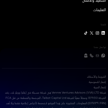
التنظيم والامتثال
التعليمات
تابعنا
تواصل معنا
الشروط والأحكام
إشعار الخصوصية
إشعار السرية
شركة Vennre Ventures Advisors (VVA) LTD هي شركة مسجلة في إنجلترا وويلز تحت رقم
الشركة ١٤١٩٠٤١٥ وممثلاً معينًا لشركة Talbot Capital Ltd، المرخصة والمنظمة من قبل FCA
(FRN: ٤٨٩٨٣٩).المعلومات المنشورة على هذا الموقع مُخصصة لأغراض إعلامية فقط ولا تُعد