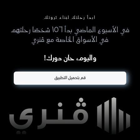
ابدأ رحلتك لبناء ثروتك
في الأسبوع الماضي بدأ ١٥٦ شخصًا رحلتهم
في الأسواق الخاصة مع ڤنري
واليوم، حان دورك!
قم بتحميل التطبيق